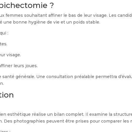
 bichectomie ?
 femmes souhaitant affiner le bas de leur visage. Les candid
ré une bonne hygiène de vie et un poids stable.
ui :
tes.
eur visage.
finer leurs joues.
ne santé générale. Une consultation préalable permettra d’évalu
n.
tion
ien esthétique réalise un bilan complet. Il examine la structur
on. Des photographies peuvent être prises pour comparer les r
res :