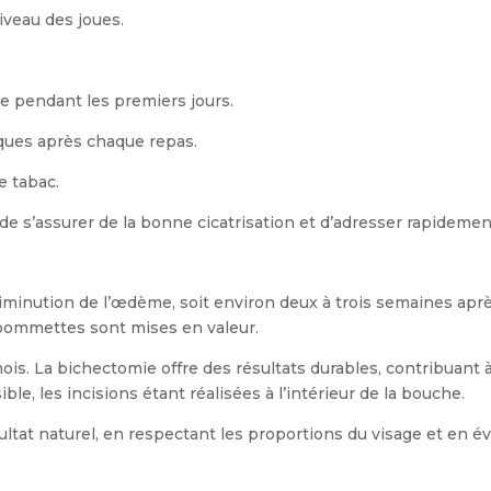
iveau des joues.
e pendant les premiers jours.
ques après chaque repas.
e tabac.
 de s’assurer de la bonne cicatrisation et d’adresser rapideme
diminution de l’œdème, soit environ deux à trois semaines après
s pommettes sont mises en valeur.
 mois. La bichectomie offre des résultats durables, contribuant
ible, les incisions étant réalisées à l’intérieur de la bouche.
sultat naturel, en respectant les proportions du visage et en é