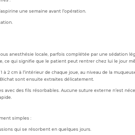
d’aspirine une semaine avant l’opération.
sation.
n
us anesthésie locale, parfois complétée par une sédation lég
, ce qui signifie que le patient peut rentrer chez lui le jour 
e 1 à 2 cm à l’intérieur de chaque joue, au niveau de la muqueu
e Bichat sont ensuite extraites délicatement.
es avec des fils résorbables. Aucune suture externe n’est néces
apide.
ment simples :
sions qui se résorbent en quelques jours.