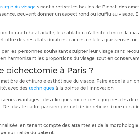
irurgie du visage
visant à retirer les boules de Bichat, des ama
sance, peuvent donner un aspect rond ou joufflu au visage. En l
nctionnel chez l’adulte, leur ablation n’affecte donc ni la mast
 offre des résultats durables, car ces cellules graisseuses ne
par les personnes souhaitant sculpter leur visage sans recour
 en harmonisant les proportions du visage, tout en conservant
e bichectomie à Paris ?
matière de chirurgie esthétique du visage. Faire appel à un 
ité, avec des
techniques
à la pointe de l’innovation.
lusieurs avantages : des cliniques modernes équipées des der
é. De plus, le cadre parisien permet de bénéficier d’une confi
alisée, en tenant compte des attentes et de la morphologie
 personnalité du patient.