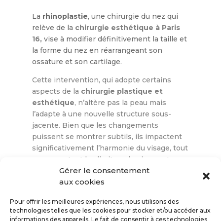
La
rhinoplastie
, une chirurgie du nez qui
relève de la
chirurgie esthétique à Paris
16
,
vise à modifier définitivement la taille et
la forme du nez en réarrangeant son
ossature et son cartilage.
Cette intervention, qui adopte certains
aspects de la
chirurgie plastique et
esthétique
, n’altère pas la peau mais
l’adapte à une nouvelle structure sous-
jacente. Bien que les changements
puissent se montrer subtils, ils impactent
significativement l’harmonie du visage, tout
en respectant les limites physiques et
Gérer le consentement
fonctionnelles, notamment la respiration.
aux cookies
Découvrez mes services de
rhinoplastie à
Paris 16
,
rhinoplastie à Paris 8
,
rhinoplastie
Pour offrir les meilleures expériences, nous utilisons des
à Paris 15
,
rhinoplastie à Paris 17
,
technologies telles que les cookies pour stocker et/ou accéder aux
rhinoplastie à Paris 1
,
rhinoplastie en Ile de
informations des appareils. Le fait de consentir à ces technologies