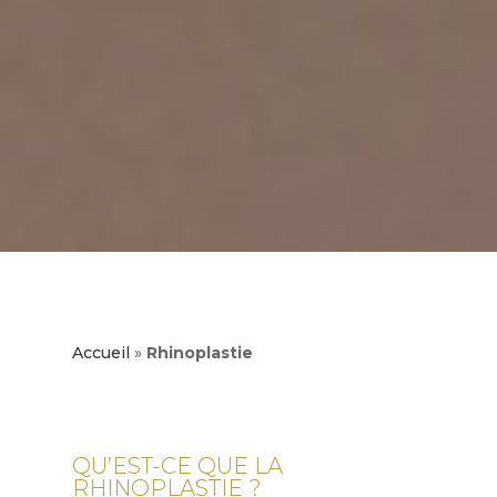
Accueil
»
Rhinoplastie
QU’EST-CE QUE LA
RHINOPLASTIE ?