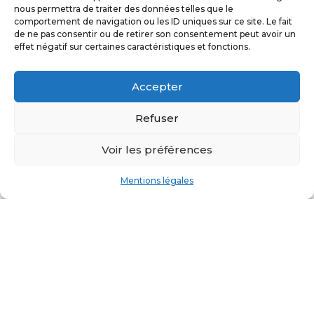
nous permettra de traiter des données telles que le
sont très populaires sur le
comportement de navigation ou les ID uniques sur ce site. Le fait
visage pour combler des rides,
de ne pas consentir ou de retirer son consentement peut avoir un
effet négatif sur certaines caractéristiques et fonctions.
restaurer certains volumes
comme les pommettes,
augmenter le volume des
Accepter
lèvres ou traiter les cernes.
Refuser
Ces produits sont efficaces
mais leur amélioration est
Voir les préférences
temporaire car ce sont des
Mentions légales
produits résorbables. Cela peut
parfois paraître couteux et
répétitif de devoir retourner
tous les 9 à 12 mois chez votre
chirurgien pour renouveler ces
injections.
Certains patients sont à la