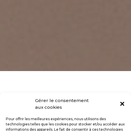
Accueil
»
Lipofilling du visage
Gérer le consentement
aux cookies
Pour offrir les meilleures expériences, nous utilisons des
Les produits de comblement
technologies telles que les cookies pour stocker et/ou accéder aux
tels que l’acide hyaluronique
informations des appareils. Le fait de consentir à ces technologies