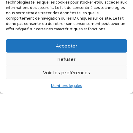
technologies telles que les cookies pour stocker et/ou accéder aux
informations des appareils. Le fait de consentir à ces technologies
nous permettra de traiter des données telles que le
comportement de navigation ou les ID uniques sur ce site. Le fait
Accueil
»
Vos émotions
de ne pas consentir ou de retirer son consentement peut avoir un
effet négatif sur certaines caractéristiques et fonctions.
Accepter
Le Docteur Sylvain
DRIKES spécialiste de
Refuser
la
chirurgie du visage à
Voir les préférences
Paris 16ème.
Mentions légales