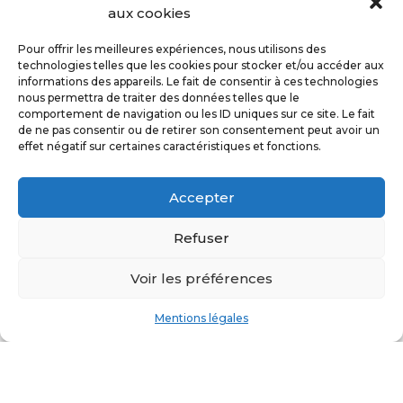
aux cookies
Accueil
»
Greffe de cheveux FUE
Pour offrir les meilleures expériences, nous utilisons des
technologies telles que les cookies pour stocker et/ou accéder aux
informations des appareils. Le fait de consentir à ces technologies
nous permettra de traiter des données telles que le
Les greffes de cheveux sont
comportement de navigation ou les ID uniques sur ce site. Le fait
de ne pas consentir ou de retirer son consentement peut avoir un
une chirurgie capillaire basée
effet négatif sur certaines caractéristiques et fonctions.
sur la confiance et la
renommée du chirurgien. La
Accepter
chute et la perte des cheveux
sont souvent un problème
Refuser
intime et jamais personne ne
le vit de la même façon. Des
Voir les préférences
patients chauves sont très
Mentions légales
bien dans leur peau et
certaines personnes qui
commencent à perdre leurs
cheveux sont très impactés