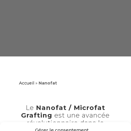
Accueil
»
Nanofat
Le
Nanofat / Microfat
Grafting
est une avancée
révolutionnaire dans le
domaine de la médecine
Gérer le consentement