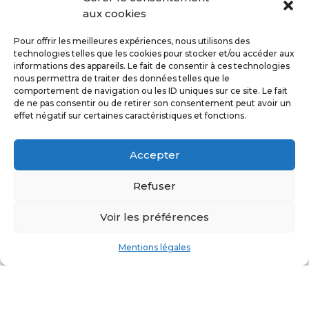
aux cookies
régénérative et cela constitue
un tournant majeur en
Pour offrir les meilleures expériences, nous utilisons des
médecine esthétique.
technologies telles que les cookies pour stocker et/ou accéder aux
informations des appareils. Le fait de consentir à ces technologies
nous permettra de traiter des données telles que le
Le transfert de graisse ou
comportement de navigation ou les ID uniques sur ce site. Le fait
lipofilling
est une technique
de ne pas consentir ou de retirer son consentement peut avoir un
effet négatif sur certaines caractéristiques et fonctions.
bien connue en chirurgie
esthétique. Le Dr Drikes
réalise régulièrement cette
Accepter
intervention. Elle consiste à
Refuser
prélever de la graisse dans les
poignées d’amour ou dans les
Voir les préférences
cuisses, puis la réinjecter dans
le visage pour le rajeunir en
Mentions légales
restituant les volumes qui se
creusent avec le
vieillissement.