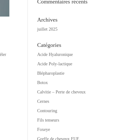
Commentaires récents
Archives
juillet 2025
Catégories
Acide Hyaluronique
éler
Acide Poly-lactique
Blépharoplastie
Botox
Calvitie – Perte de cheveux
Cernes
Contouring
Fils tenseurs
Foxeye
Greffe de cheveux FUE