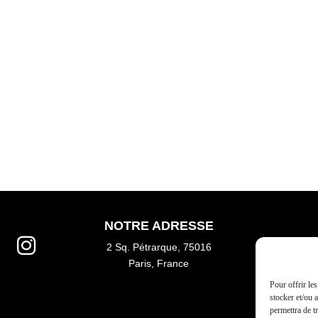
NOTRE ADRESSE
2 Sq. Pétrarque, 75016
Paris
, France
Pour offrir le
stocker et/ou 
permettra de t