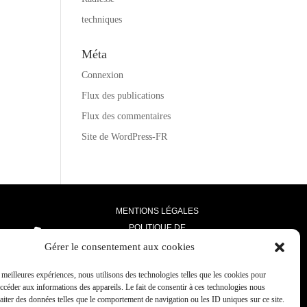
techniques
Méta
Connexion
Flux des publications
Flux des commentaires
Site de WordPress-FR
MENTIONS LÉGALES
POLITIQUE DE
CONFIDENTIALITÉ
Gérer le consentement aux cookies
RPPS
:
527 914 550
s meilleures expériences, nous utilisons des technologies telles que les cookies pour
accéder aux informations des appareils. Le fait de consentir à ces technologies nous
raiter des données telles que le comportement de navigation ou les ID uniques sur ce site.